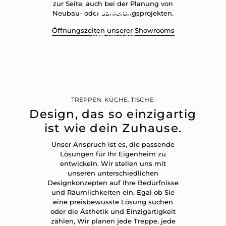
zur Seite, auch bei der Planung von
TREPPEN
KÜCHEN
TISCHE
Neubau- oder Sanierungsprojekten.
Planung & Montage.
Made by HEGERS.
Made by HEGERS.
Öffnungszeiten unserer Showrooms
Jetzt erkunden
Jetzt erkunden
Jetzt erkunden
TREPPEN. KÜCHE. TISCHE.
Design, das so einzigartig
ist wie dein Zuhause.
Unser Anspruch ist es, die passende
Lösungen für Ihr Eigenheim zu
entwickeln. Wir stellen uns mit
unseren unterschiedlichen
Designkonzepten auf Ihre Bedürfnisse
und Räumlichkeiten ein. Egal ob Sie
eine preisbewusste Lösung suchen
oder die Ästhetik und Einzigartigkeit
zählen, Wir planen jede Treppe, jede